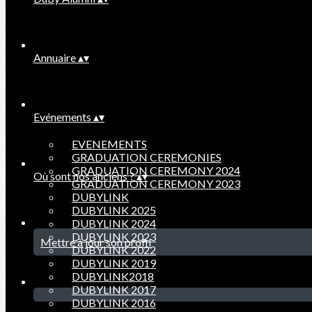
Annuaire
▴
▾
Evénements
▴
▾
EVENEMENTS
GRADUATION CEREMONIES
GRADUATION CEREMONY 2024
Où sont nos anciens ?
▴
▾
GRADUATION CEREMONY 2023
DUBYLINK
DUBYLINK 2025
DUBYLINK 2024
DUBYLINK 2023
Mettre à jour son profil
DUBYLINK 2022
DUBYLINK 2019
DUBYLINK2018
DUBYLINK 2017
DUBYLINK 2016