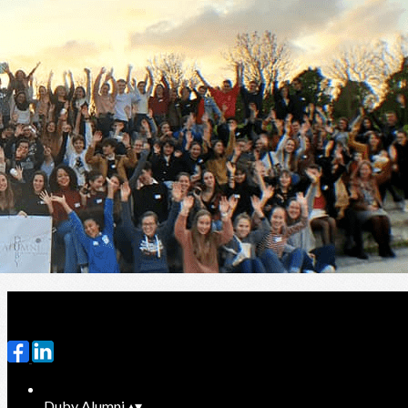
Exporter les lignes sélectionnées
Exporter toutes les colonnes
Exporter uniquement les colonnes affichées
Menu
?>
Images de la page d'accueil
Cliquez pour éditer
Ajoutez un logo, un bouton, des réseaux sociaux
Cliquez pour éditer
Duby Alumni
▴
▾